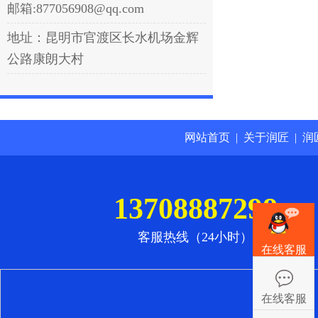
邮箱:877056908@qq.com
地址：昆明市官渡区长水机场金辉
公路康朗大村
网站首页
|
关于润匠
|
润
13708887298
客服热线（24小时）
在线客服
在线客服