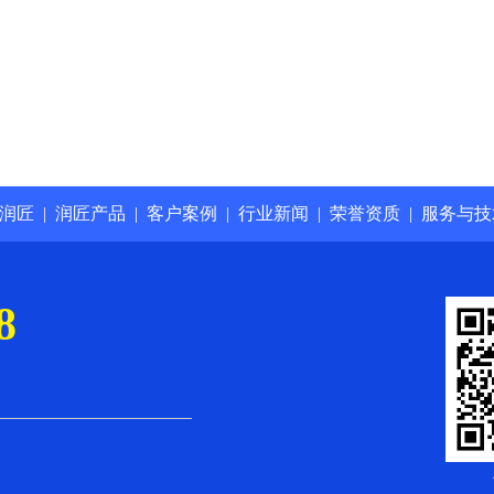
润匠
|
润匠产品
|
客户案例
|
行业新闻
|
荣誉资质
|
服务与技
8