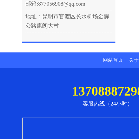
邮箱:877056908@qq.com
地址：昆明市官渡区长水机场金辉
公路康朗大村
网站首页
|
关于
1370888729
客服热线（24小时）