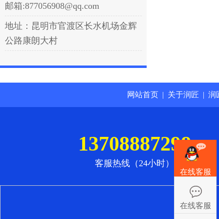
邮箱:877056908@qq.com
地址：昆明市官渡区长水机场金辉
公路康朗大村
网站首页
|
关于润匠
|
润
13708887298
客服热线（24小时）
在线客服
在线客服