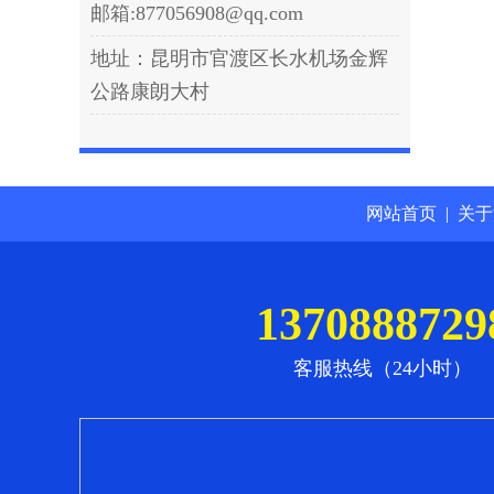
邮箱:877056908@qq.com
地址：昆明市官渡区长水机场金辉
公路康朗大村
网站首页
|
关于
1370888729
客服热线（24小时）