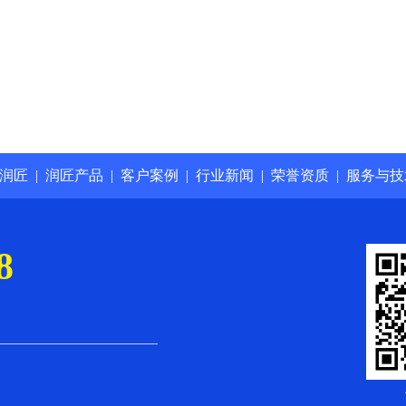
润匠
|
润匠产品
|
客户案例
|
行业新闻
|
荣誉资质
|
服务与技
8