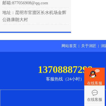
邮箱:877056908@qq.com
地址：昆明市官渡区长水机场金辉
公路康朗大村
网站首页
|
关于润匠
|
润
13708887298
客服热线（24小时）
在线客服
在线客服